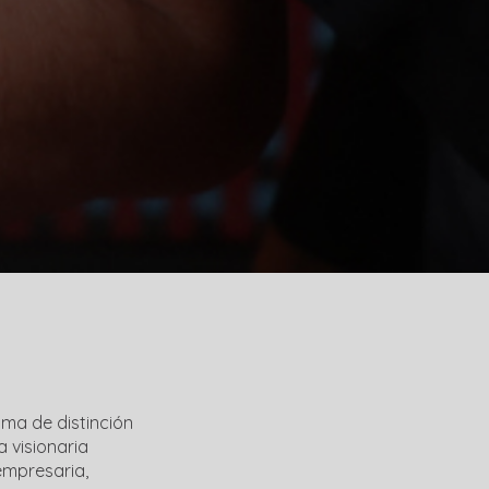
ma de distinción
a visionaria
mpresaria,