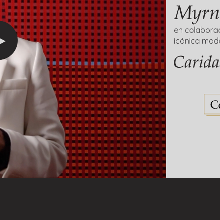
en colaborac
icónica mod