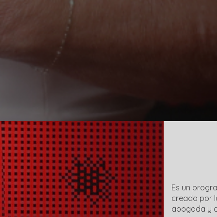
Es un progra
creado por l
abogada y e